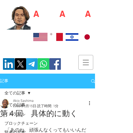
A
kio S
A
shim
A
佐島 明夫
Recruiter / Japan Market Entry Executor
記事
全ての記事
Akio Sashima
全ての記事
2002年8月15日
読了時間: 1分
第４回 具体的に動く
イスラエル
ブロックチェーン
「あのね、頑張んなくってもいいんだ
賢者の言葉