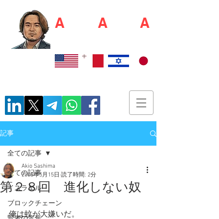
A
kio S
A
shim
A
佐島 明夫
Recruiter / Japan Market Entry Executor
記事
全ての記事
Akio Sashima
全ての記事
2003年5月15日
読了時間: 2分
第２８回 進化しない奴
イスラエル
ブロックチェーン
俺は蚊が大嫌いだ。
賢者の言葉