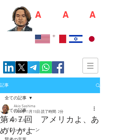
A
kio S
A
shim
A
佐島 明夫
Recruiter / Japan Market Entry Executor
記事
全ての記事
Akio Sashima
全ての記事
2003年11月15日
読了時間: 2分
第４７回 アメリカよ、あ
イスラエル
めりかよ
ブロックチェーン
賢者の言葉