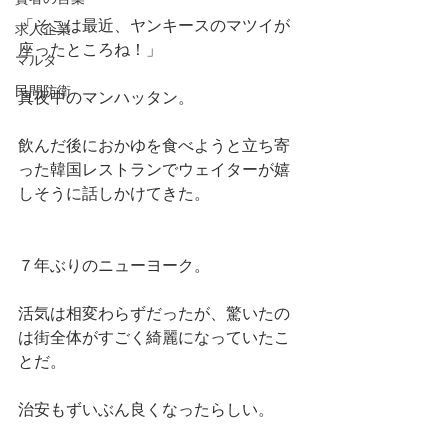
「そこは最近、ヤンキースのマツイが
求人企業
座ったところね！」
マルタ
民間防衛
真夜中のマンハッタン。
飲んだ後におかゆを食べようと立ち寄
った韓国レストランでウェイターが嬉
しそうに話しかけてきた。
７年ぶりのニューヨーク。
活気は相変わらずだったが、驚いたの
は街全体がすごく綺麗になっていたこ
とだ。
治安もずいぶん良くなったらしい。