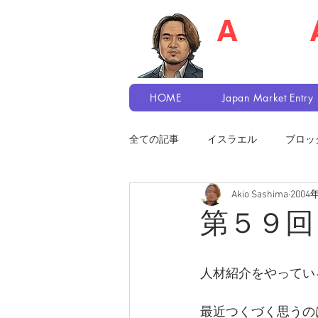
A
kio S
Recruiter / Japa
HOME
Japan Market Entry
全ての記事
イスラエル
ブロッ
Akio Sashima
2004
第５９回
人材紹介をやってい
最近つくづく思うの