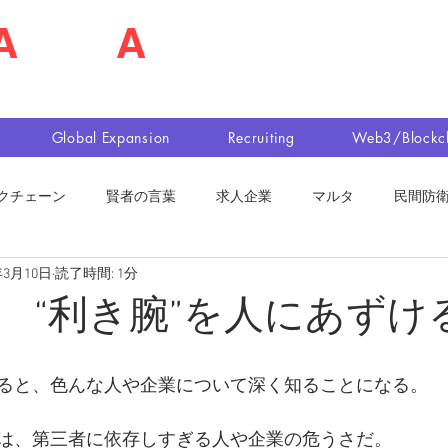
A
shim
A
佐島 明夫
n Market Entry Executor
Global Expansion
Recruiting
Web3/Blockc
クチェーン
賢者の言葉
求人企業
マルタ
民間防
年3月10日
読了時間: 1分
 “利き腕”を人にあずけ
ると、色んな人や企業について深く知ることになる。
は、第三者に依存しすぎる人や企業の危うさだ。