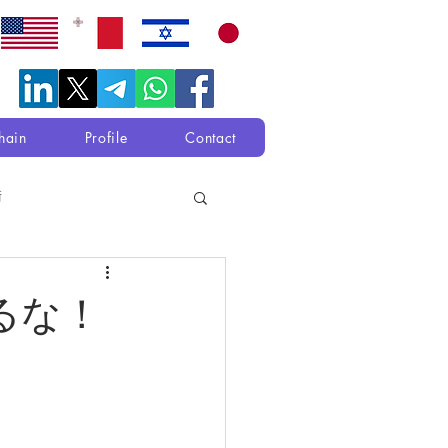
hain
Profile
Contact
衛
るな！