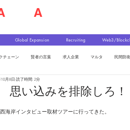
A
shim
A
佐島 明夫
n Market Entry Executor
Global Expansion
Recruiting
Web3/Blockc
クチェーン
賢者の言葉
求人企業
マルタ
民間防
年10月8日
読了時間: 2分
 思い込みを排除しろ！
リカ西海岸インタビュー取材ツアーに行ってきた。