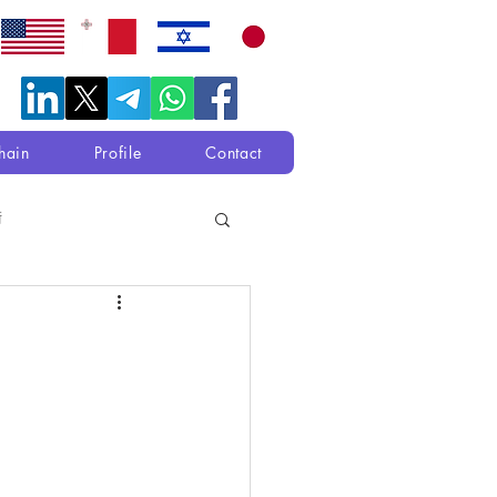
hain
Profile
Contact
衛