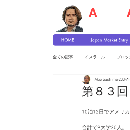
A
kio S
Recruiter / Japa
HOME
Japan Market Entry
全ての記事
イスラエル
ブロッ
Akio Sashima
2004
第８３回
10泊12日でアメ
合計で9大学20人。