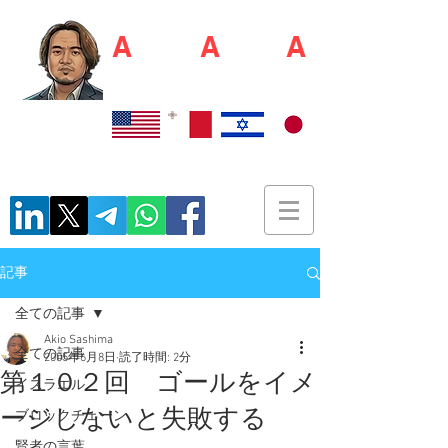
A
kio S
A
shim
A
佐島 明夫
Recruiter / Japan Market Entry Executor
記事
全ての記事
Akio Sashima
全ての記事
2005年6月8日
読了時間: 2分
第１０２回 ゴールをイメ
イスラエル
ージしないと失敗する
ブロックチェーン
賢者の言葉