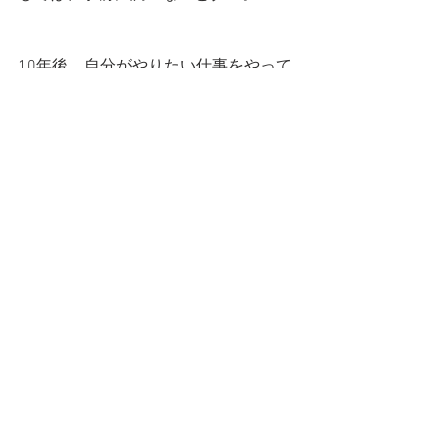
10年後、自分がやりたい仕事をやって
いるためには、いま何をしておくべき
なのか？
10年後も「英語を生かしたい」しか言
えないとしたら悲惨だと思う。
でも、そんな人、多い・・・。
#コラム
すべて表示
最新記事