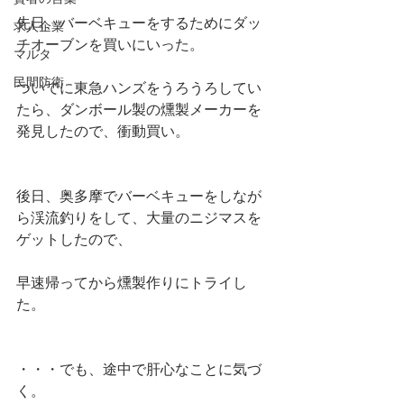
先日、バーベキューをするためにダッ
求人企業
チオーブンを買いにいった。
マルタ
民間防衛
ついでに東急ハンズをうろうろしてい
たら、ダンボール製の燻製メーカーを
発見したので、衝動買い。
後日、奥多摩でバーベキューをしなが
ら渓流釣りをして、大量のニジマスを
ゲットしたので、
早速帰ってから燻製作りにトライし
た。
・・・でも、途中で肝心なことに気づ
く。