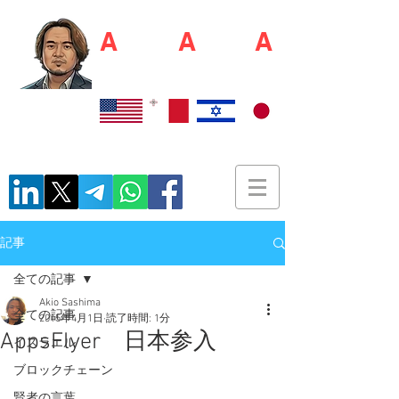
A
kio S
A
shim
A
佐島 明夫
Recruiter / Japan Market Entry Executor
記事
全ての記事
Akio Sashima
全ての記事
2015年4月1日
読了時間: 1分
AppsFlyer 日本参入
イスラエル
ブロックチェーン
賢者の言葉