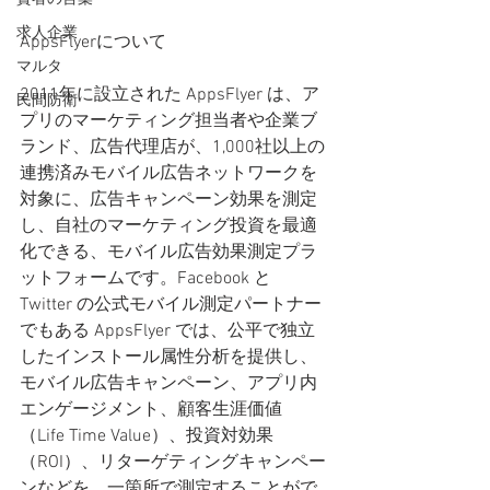
求人企業
AppsFlyerについて 
マルタ
2011年に設立された AppsFlyer は、ア
民間防衛
プリのマーケティング担当者や企業ブ
ランド、広告代理店が、1,000社以上の
連携済みモバイル広告ネットワークを
対象に、広告キャンペーン効果を測定
し、自社のマーケティング投資を最適
化できる、モバイル広告効果測定プラ
ットフォームです。Facebook と 
Twitter の公式モバイル測定パートナー
でもある AppsFlyer では、公平で独立
したインストール属性分析を提供し、
モバイル広告キャンペーン、アプリ内
エンゲージメント、顧客生涯価値
（Life Time Value）、投資対効果
（ROI）、リターゲティングキャンペー
ンなどを、一箇所で測定することがで