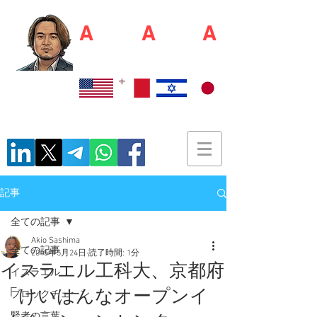
A
kio S
A
shim
A
佐島 明夫
Recruiter / Japan Market Entry Executor
記事
全ての記事
Akio Sashima
全ての記事
2015年5月24日
読了時間: 1分
イスラエル工科大、京都府
イスラエル
「けいはんなオープンイ
ブロックチェーン
賢者の言葉