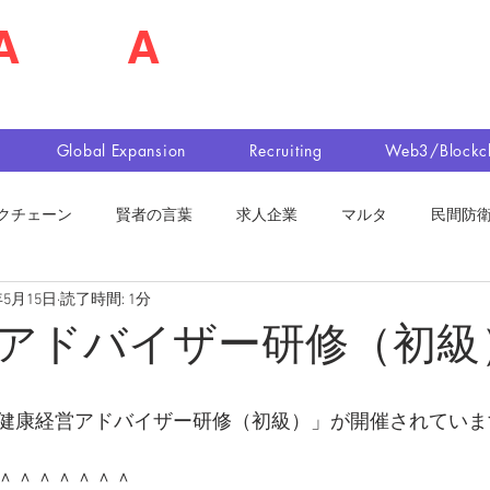
A
shim
A
佐島 明夫
n Market Entry Executor
Global Expansion
Recruiting
Web3/Blockc
クチェーン
賢者の言葉
求人企業
マルタ
民間防
年5月15日
読了時間: 1分
アドバイザー研修（初級
健康経営アドバイザー研修（初級）」が開催されていま
＾＾＾＾＾＾＾