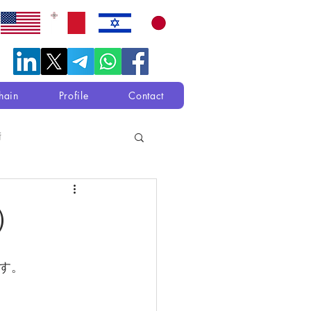
hain
Profile
Contact
衛
）
す。