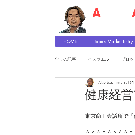
A
kio S
Recruiter / Japa
HOME
Japan Market Entry
全ての記事
イスラエル
ブロッ
Akio Sashima
2016
健康経営
東京商工会議所で「
＾＾＾＾＾＾＾＾＾