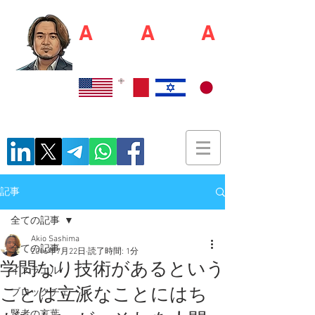
A
kio S
A
shim
A
佐島 明夫
Recruiter / Japan Market Entry Executor
記事
全ての記事
Akio Sashima
全ての記事
2016年7月22日
読了時間: 1分
学問なり技術があるという
イスラエル
ことは立派なことにはち
ブロックチェーン
賢者の言葉