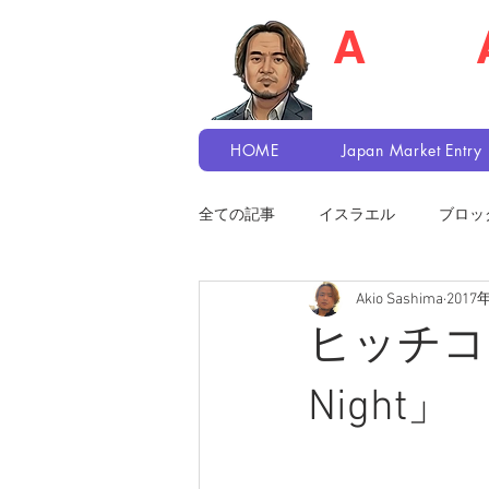
A
kio S
Recruiter / Japa
HOME
Japan Market Entry
全ての記事
イスラエル
ブロッ
Akio Sashima
2017
ヒッチコッ
Night」