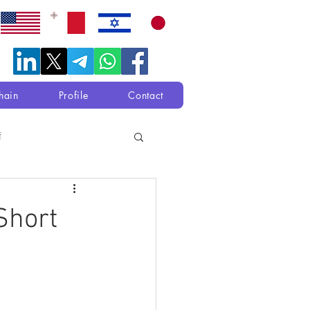
hain
Profile
Contact
衛
ort