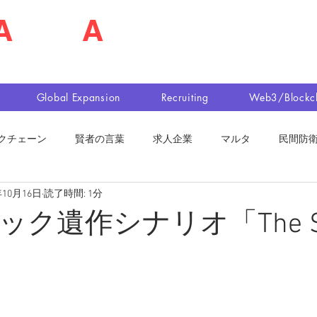
A
shim
A
佐島 明夫
n Market Entry Executor
Global Expansion
Recruiting
Web3/Blockc
クチェーン
賢者の言葉
求人企業
マルタ
民間防
年10月16日
読了時間: 1分
ク遺作シナリオ「The Sh