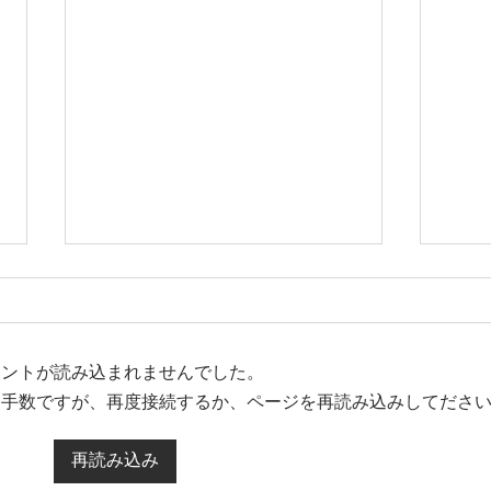
メントが読み込まれませんでした。
199
お手数ですが、再度接続するか、ページを再読み込みしてださ
再読み込み
「マルタ不動産投資完全ガイ
ド: EU居住権ユーロ建て資産