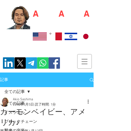
A
kio S
A
shim
A
佐島 明夫
Recruiter / Japan Market Entry Executor
記事
全ての記事
Akio Sashima
全ての記事
2018年6月5日
読了時間: 1分
カーモンベイビー、アメ
イスラエル
リカ♪
ブロックチェーン
賢者の言葉