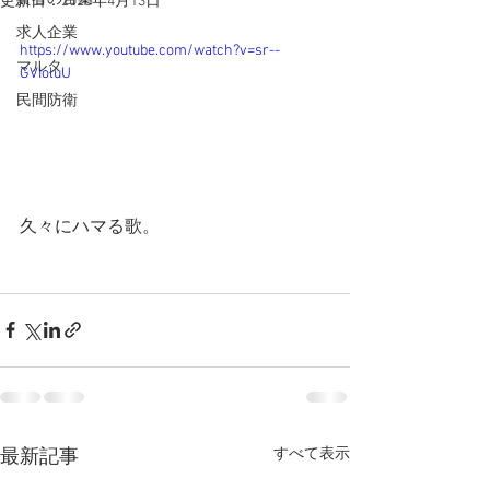
更新日：
2020年4月13日
求人企業
https://www.youtube.com/watch?v=sr--
マルタ
GVIoluU
民間防衛
久々にハマる歌。 
すべて表示
最新記事