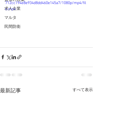
712cc194e8e934d8dd460e145a7/1080p/mp4/fil
求人企業
e.mp4
マルタ
民間防衛
すべて表示
最新記事