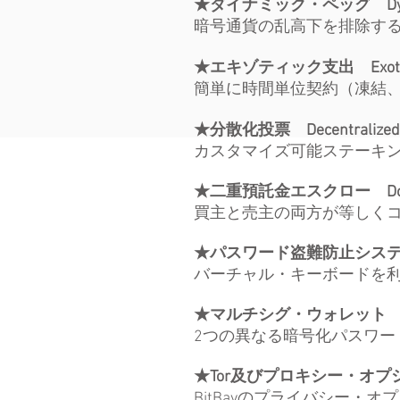
★ダイナミック・ペッグ Dynamic 
暗号通貨の乱高下を排除す
★エキゾティック支出 Exotic 
簡単に時間単位契約（凍結
★分散化投票 Decentralized V
カスタマイズ可能ステーキ
★二重預託金エスクロー Double 
買主と売主の両方が等しく
★パスワード盗難防止システム Anti
バーチャル・キーボードを
★マルチシグ・ウォレット Multis
2つの異なる暗号化パスワ
★Tor及びプロキシー・オプション T
BitBayのプライバシー