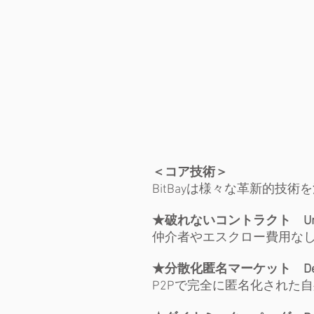
＜コア技術＞
BitBayは様々な革新的
★破れないコントラクト Unbreak
仲介者やエスクロー費用な
★分散化匿名マーケット Decentra
P2Pで完全に匿名化された