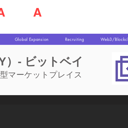
A
shim
A
佐島 明夫
n Market Entry Executor
Global Expansion
Recruiting
Web3/Blockc
BAY）- ビットベイ
散型マーケットプレイス