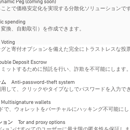
Peg (coming soon)
ることで価格安定化を実現する分散化ソリューションで
spending
、変換、自動取引）を作成できます。
oting
ングと寄付オプションを備えた完全にトラストレスな投
Deposit Escrow
コミットするために預託を行い、詐欺を不可能にします
-password-theft system
利用して、クリックやタイプなしでパスワードを入力で
ignature wallets
ードで、ウォレットをバーチャルにハッキング不可能にし
or and proxy options
・オプションはすべてのユーザーに最大限の匿名性を保証し