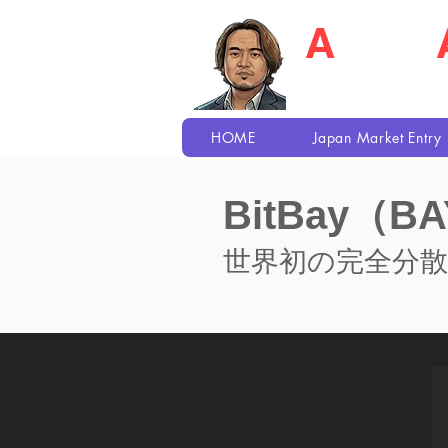
A
kio S
Recruiter / Japa
HOME
Japan Market Entry
BitBay（
​世界初の完全分