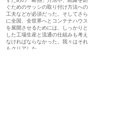
すための「断熱」方法や、結露を防
ぐためのサッシの取り付け方法への
工夫などが必須だった。そしてさら
に全国、全世界へとコンテナハウス
を展開させるためには、しっかりと
した工場生産と流通の仕組みも考え
なければならなかった。我々はそれ
もクリアした。
コンテナハウスの価格は、他の住宅
と比べて劇的に安くなるわけではな
い。しかしながら、内外装も含めて
工場でかなりの程度まで作りこんで
から現場設置できることによる工期
の削減により、懸念されている建設
労働者不足に対応できる。またトレ
ーラーや鉄道、船による移設も可能
という画期的な特徴が、これまでの
住宅ではあり得なかった新たな住み
方を創造する。さらにはレゴブロッ