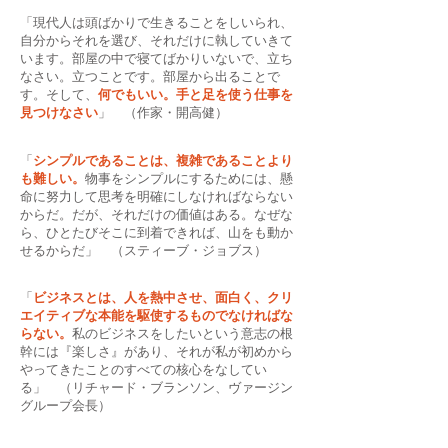
「現代人は頭ばかりで生きることをしいられ、
自分からそれを選び、それだけに執していきて
います。部屋の中で寝てばかりいないで、立ち
なさい。立つことです。部屋から出ることで
す。そして、
何でもいい。手と足を使う仕事を
見つけなさい
」 （作家・開高健）
「
シンプルであることは、複雑であることより
も難しい。
物事をシンプルにするためには、懸
命に努力して思考を明確にしなければならない
からだ。だが、それだけの価値はある。なぜな
ら、ひとたびそこに到着できれば、山をも動か
せるからだ」 （スティーブ・ジョブス）
「
ビジネスとは、人を熱中させ、面白く、クリ
エイティブな本能を駆使するものでなければな
らない。
私のビジネスをしたいという意志の根
幹には『楽しさ』があり、それが私が初めから
やってきたことのすべての核心をなしてい
る」 （リチャード・ブランソン、ヴァージン
グループ会長）