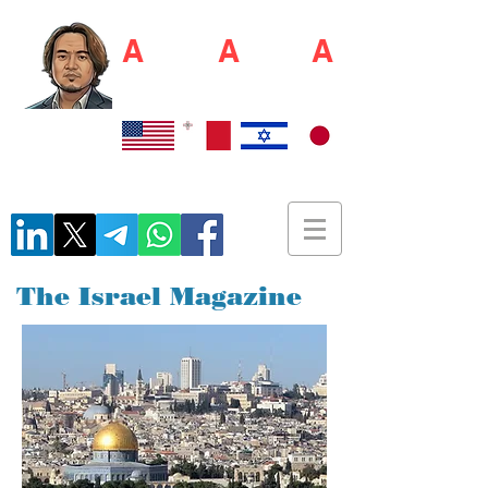
A
kio S
A
shim
A
佐島 明夫
Recruiter / Japan Market Entry Executor
The Israel Magazine