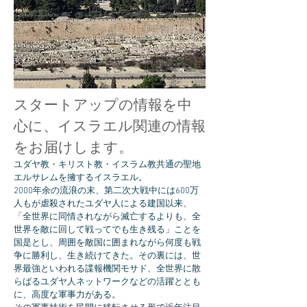
スタートアップの情報を中
心に、イスラエル関連の情報
をお届けします。
ユダヤ教・キリスト教・イスラム教共通の聖地
エルサレムを擁するイスラエル。
2000年余の流浪の末、第二次大戦中には600万
人もが虐殺されたユダヤ人による建国以来、
「全世界に同情されながら滅亡するよりも、全
世界を敵に回して戦ってでも生き残る」ことを
国是とし、周囲を敵国に囲まれながら何度も戦
争に勝利し、生き続けてきた。その裏には、世
界最強といわれる諜報機関モサド、全世界に散
らばるユダヤ人ネットワークなどの活躍ととも
に、高度な軍事力がある。