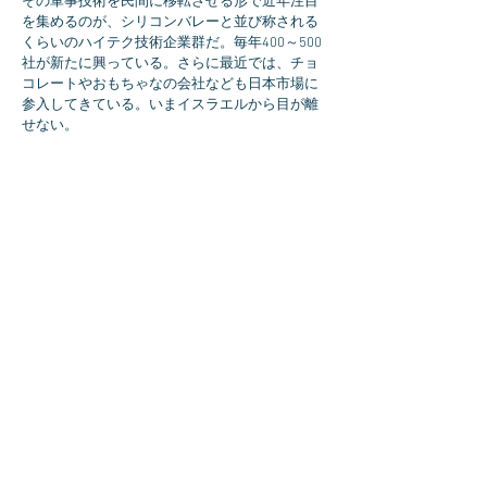
その軍事技術を民間に移転させる形で近年注目
を集めるのが、シリコンバレーと並び称される
くらいのハイテク技術企業群だ。毎年400～500
社が新たに興っている。さらに最近では、チョ
コレートやおもちゃなの会社なども日本市場に
参入してきている。いまイスラエルから目が離
せない。
イスラエル基本情報
建国：1948年5月14日
人口：約820万人
＊14才までの子供が28％。65才以上は
10.3％という非常に若い国。
（ちなみに日本は14才以下は12.8%、65才以
上は25.6％）
面積： 2.2万平方キロメートル（日本の四国
程度）
首都： エルサレム（ダビデ王が約3000年前
に定めて以来の首都）
＊国連などはテルアビブを首都とみなしてい
る。
主要都市： テルアビブ（経済・文化の中
心）
民族： ユダヤ人（約75.4％），アラブ人そ