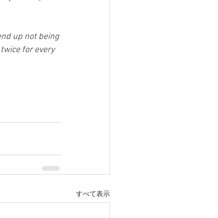
end up not being 
twice for every 
すべて表示