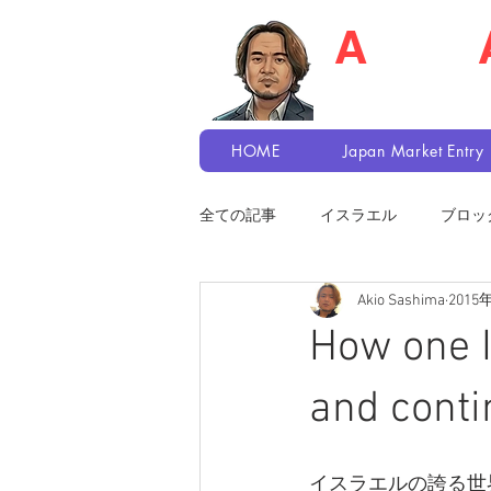
A
kio S
Recruiter / Japa
HOME
Japan Market Entry
全ての記事
イスラエル
ブロッ
Akio Sashima
2015
How one I
and conti
イスラエルの誇る世界的ゲー