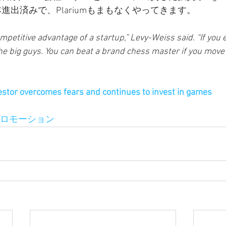
に日本進出済みで、Plariumもまもなくやってきます。 
mpetitive advantage of a startup,” Levy-Weiss said. “If you 
 the big guys. You can beat a brand chess master if you move 
estor overcomes fears and continues to invest in games
プロモーション