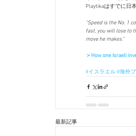
Playtikaはすで
“Speed is the No. 1 co
fast, you will lose to
move he makes.”
＞How one Israeli inv
#イスラエル
#海外
最新記事