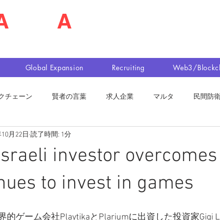
A
shim
A
佐島 明夫
n Market Entry Executor
Global Expansion
Recruiting
Web3/Blockc
クチェーン
賢者の言葉
求人企業
マルタ
民間防
年10月22日
読了時間: 1分
sraeli investor overcomes
nues to invest in games
ム会社PlaytikaとPlariumに出資した投資家Gigi Levy