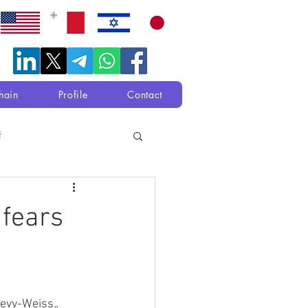
hain
Profile
Contact
衛
 fears
-Weiss。 