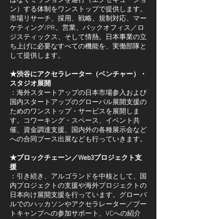
はなくミッションを遂行（エグゼキューショ
ン）する体制をワンストップで提供します。
市場リサーチ、採用、戦略、規制対応、マー
ケティング/PR、営業、バックオフィス／ロ
ジスティックス、そして情熱。日本事業の立
ち上げに必要なすべての機能を、実働部隊と
して提供します。
★渋谷にアクセラレーター（ベンチャー）・
スタジオ展開
​：海外スタートアップの日本市場参入および
国内スタートアップのグローバル展開支援の
ためのワンストップ・サービスを展開しま
す。コワーキング・スペース、イベント共
催、資金調達支援、国内外の各種展示会など
への合同ブース出展なども行っていきます。
★ブロックチェーン／Web3プロジェクト支
援
：引き続き、アルゴランドを中核として、国
内プロジェクトの支援や海外プロジェクトの
日本向け展開支援を行っています。グローバ
ルでのハッカソンやアクセラレーター／ブー
トキャンプへの参加サポート、VCへの紹介