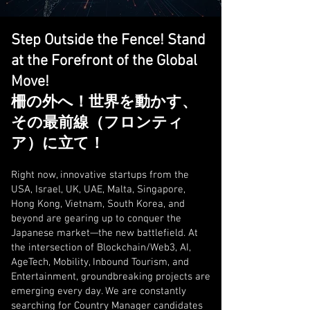
Step Outside the Fence! Stand
at the Forefront of the Global
Move!
柵の外へ！世界を動かす、
その最前線（フロンティ
ア）に立て！
Right now, innovative startups from the
USA, Israel, UK, UAE, Malta, Singapore,
Hong Kong, Vietnam, South Korea, and
beyond are gearing up to conquer the
Japanese market—the new battlefield. At
the intersection of Blockchain/Web3, AI,
AgeTech, Mobility, Inbound Tourism, and
Entertainment, groundbreaking projects are
emerging every day. We are constantly
searching for Country Manager candidates