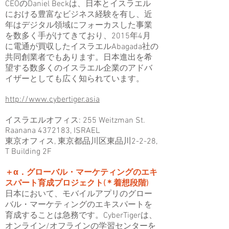
CEOのDaniel Beckは、日本とイスラエル
における豊富なビジネス経験を有し、近
年はデジタル領域にフォーカスした事業
を数多く手がけてきており、2015年4月
に電通が買収したイスラエルAbagada社の
共同創業者でもあります。日本進出を希
望する数多くのイスラエル企業のアドバ
イザーとしても広く知られています。
http://www.cybertiger.asia
イスラエルオフィス: 255 Weitzman St.
Raanana
4372183
, ISRAEL
東京オフィス, 東京都品川区東品川2-2-28,
T Building 2F
＋α．グローバル・マーケティングのエキ
スパート育成プロジェクト(＊着想段階)
日本において、モバイルアプリのグロー
バル・マーケティングのエキスパートを
育成することは急務です。CyberTigerは、
オンライン/オフラインの学習センターを