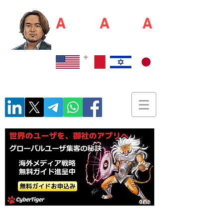
A
kio S
A
shim
A
佐島 明夫
Recruiter / Japan Market Entry Executor