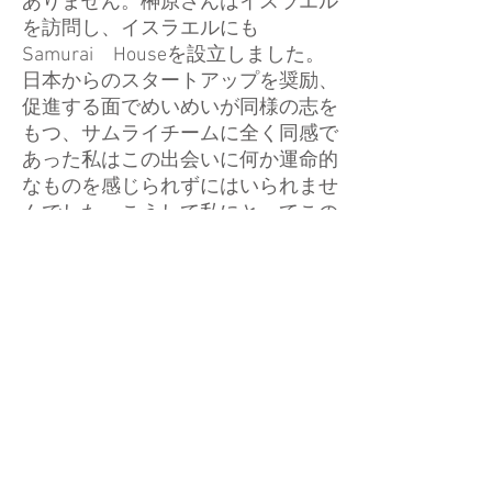
ありません。榊原さんはイスラエル
を訪問し、イスラエルにも
Samurai Houseを設立しました。
日本からのスタートアップを奨励、
促進する面でめいめいが同様の志を
もつ、サムライチームに全く同感で
あった私はこの出会いに何か運命的
なものを感じられずにはいられませ
んでした。こうして私にとってこの
運命的な出会いであったSAMURAIの
イスラエル初の投資先がCyberTiger
となったのです。
Samurai Incubate 榊原健太郎氏より
I brought Samurai Incubate to Israel
in order to learn from the vibrant
Israeli startups scene and to utilize
Israel as launching pad to the rest of